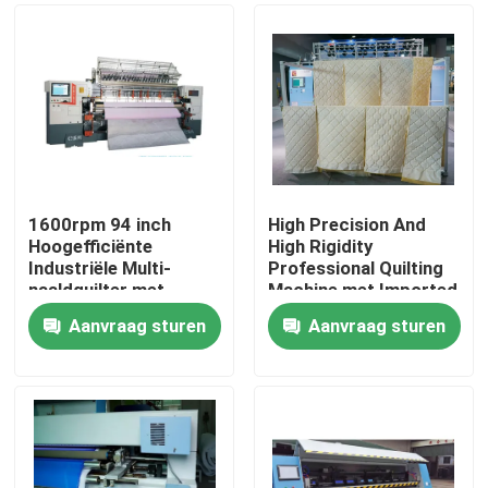
1600rpm 94 inch
High Precision And
Hoogefficiënte
High Rigidity
Industriële Multi-
Professional Quilting
naaldquilter met
Machine met Imported
Automatisch
Screw Rod Max
Aanvraag sturen
Aanvraag sturen
Smeersysteem
Sewing Speed 1400
Thuis
R/min
Producten
Video's