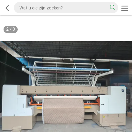
2
/
3