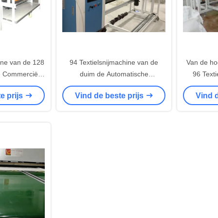
ne van de 128
94 Textielsnijmachine van de
Van de ho
e Commerciële
duim de Automatische
96 Text
stof
Dwarssnijder
e prijs
Vind de beste prijs
Vind d