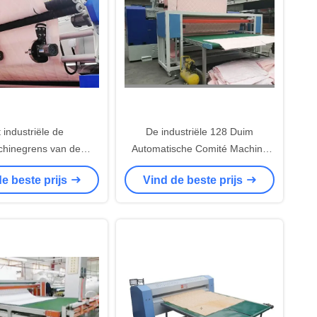
 industriële de
De industriële 128 Duim
chinegrens van de
Automatische Comité Machine
rand In orde maken
van de Snijders Textielsnijder
e beste prijs
Vind de beste prijs