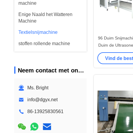
machine
Enige Naald het Watteren
Machine
Textielsnijmachine
96 Duim Snijmachi
stoffen rollende machine
Duim de Ultrason
Textiel
het watteren machinedelen
Vind de best
Neem contact met ons op
Ms. Bright
info@dgyx.net
86-13925830561