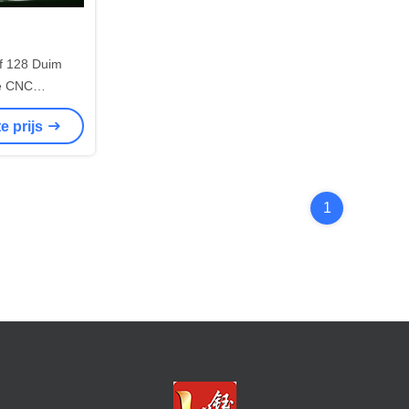
f 128 Duim
le CNC
machine
e prijs
1