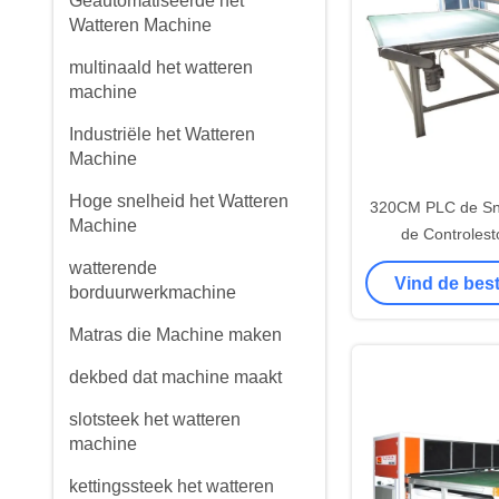
Geautomatiseerde het
Watteren Machine
multinaald het watteren
machine
Industriële het Watteren
Machine
Hoge snelheid het Watteren
320CM PLC de Sn
Machine
de Controlest
Vervoeren van
watterende
Vind de best
borduurwerkmachine
Matras die Machine maken
dekbed dat machine maakt
slotsteek het watteren
machine
kettingssteek het watteren