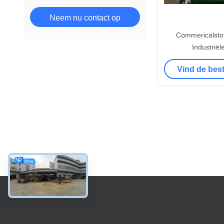
Neem nu contact op
Commericalsto
Industrië
Textielsnij
Vind de best