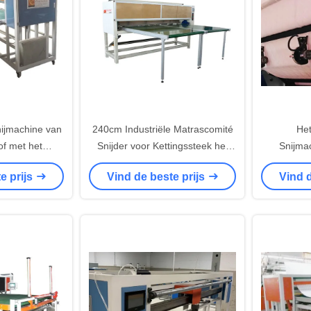
ijmachine van
240cm Industriële Matrascomité
Het
of met het
Snijder voor Kettingssteek het
Snijma
 Platform
Watteren Machine
Stoffen
e prijs
Vind de beste prijs
Vind d