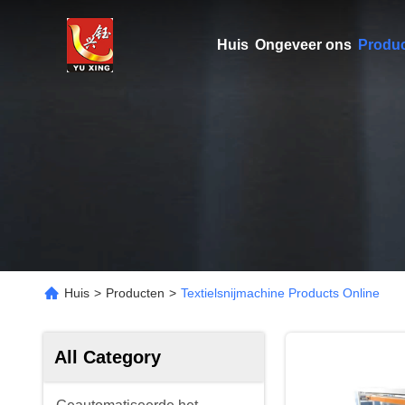
Huis
Ongeveer ons
Produ
Huis
>
Producten
>
Textielsnijmachine Products Online
All Category