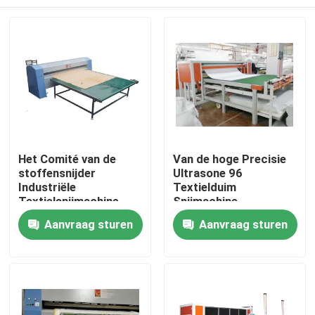
Het Comité van de
Van de hoge Precisie
stoffensnijder
Ultrasone 96
Industriële
Textielduim
Textielsnijmachine
Snijmachine
Thuis
Aanvraag sturen
Aanvraag sturen
Producten
Video's