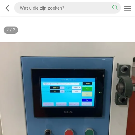
2
/
2