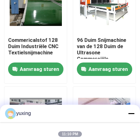
VR-show
Over Ons
Commericalstof 128
96 Duim Snijmachine
Duim Industriële CNC
van de 128 Duim de
Textielsnijmachine
Ultrasone
Fabriekstour
Commerciële
Textielstof
Aanvraag sturen
Aanvraag sturen
Kwaliteitscontrole
Neem contact met ons op
yuxing
Nieuws
11:10 PM
Gevallen