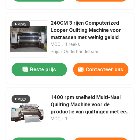
240CM 3 rijen Computerized
Looper Quilting Machine voor
matrassen met weinig geluid
MOQ：1 reeks
Prijs：Onderhandelbaar
Beste prijs
Contacteer ons
1400 rpm snelheid Multi-Naal
Quilting Machine voor de
productie van quiltingen met een
steeklengte van 2 mm-8 mm
MOQ：1