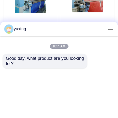
33 hoofd1000rpm-het
66 Naalden1000rpm
Watteren
Borduurwerk het
yuxing
Borduurwerkmachine
Watteren Machine voor
voor de Dekking van
Leer/Pu
Autoseat
8:44 AM
Beste prijs
Beste prijs
Good day, what product are you looking 
for?
Contacteer ons
Contacteer ons
Bekijk meer
Thuis
Ongeveer ons
Contacteer ons
Desktop Site
Sitemap
Privacybeleid