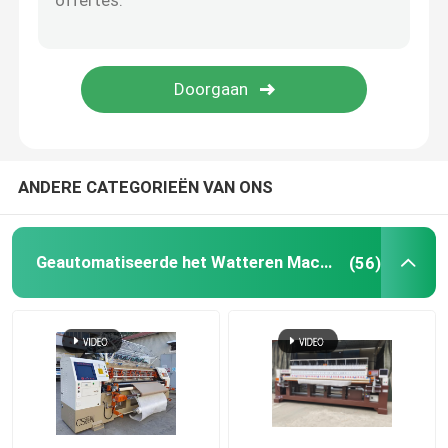
dekbed dat machine maakt
slotsteek het watteren machine
kettingssteek het watteren machine
ANDERE CATEGORIEËN VAN ONS
Enige Naald het Watteren Machine
Geautomatiseerde het Watteren Machine
(56)
Textielsnijmachine
stoffen rollende machine
het watteren machinedelen