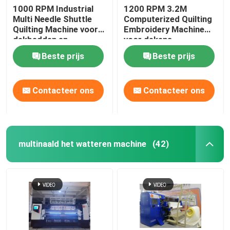
1000 RPM Industrial
1200 RPM 3.2M
Multi Needle Shuttle
Computerized Quilting
Quilting Machine voor
Embroidery Machine
dekbedden en
voor dekens
kledingstukken
Beste prijs
Beste prijs
Contacteer ons
Contacteer ons
multinaald het watteren machine
(42)