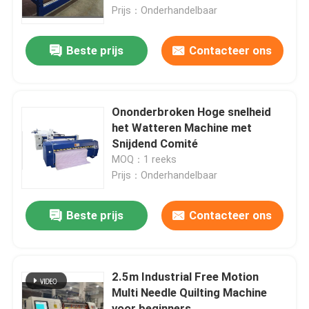
Prijs：Onderhandelbaar
VR-show
Beste prijs
Contacteer ons
Over Ons
Ononderbroken Hoge snelheid
Fabriekstour
het Watteren Machine met
Snijdend Comité
MOQ：1 reeks
Kwaliteitscontrole
Prijs：Onderhandelbaar
Neem contact met ons op
Beste prijs
Contacteer ons
Nieuws
2.5m Industrial Free Motion
Multi Needle Quilting Machine
Gevallen
voor beginners