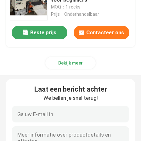
MOQ：1 reeks
Prijs：Onderhandelbaar
Vraag een offerte
Beste prijs
Contacteer ons
Geautomatiseerde het Watteren Machine
multinaald het watteren machine
Bekijk meer
Industriële het Watteren Machine
Laat een bericht achter
Hoge snelheid het Watteren Machine
We bellen je snel terug!
watterende borduurwerkmachine
Matras die Machine maken