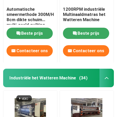
Automatische
1200RPM industriële
smeermethode 300M/H
Multinaaldmatras het
8cm dikte schuim
Watteren Machine
multi-naald quilting
machine voor matras
Beste prijs
Beste prijs
Contacteer ons
Contacteer ons
Industriële het Watteren Machine
(34)