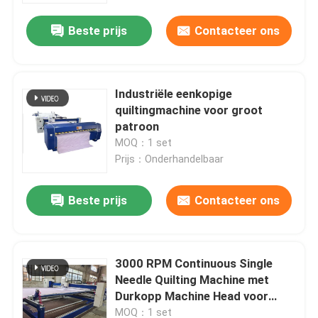
Beste prijs
Contacteer ons
Industriële eenkopige
quiltingmachine voor groot
patroon
MOQ：1 set
Prijs：Onderhandelbaar
Beste prijs
Contacteer ons
Thuis
3000 RPM Continuous Single
Producten
Needle Quilting Machine met
Durkopp Machine Head voor
Quilt
Video's
MOQ：1 set