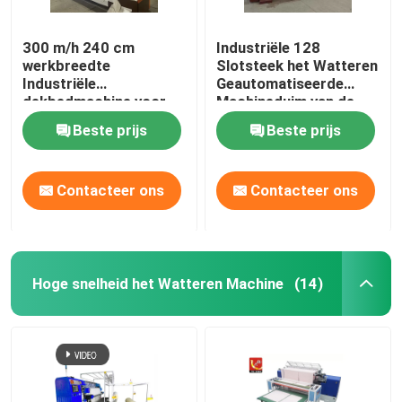
300 m/h 240 cm
Industriële 128
werkbreedte
Slotsteek het Watteren
Industriële
Geautomatiseerde
dekbedmachine voor
Machineduim van de
matrassen
Hoge snelheid
Beste prijs
Beste prijs
Contacteer ons
Contacteer ons
Hoge snelheid het Watteren Machine
(14)