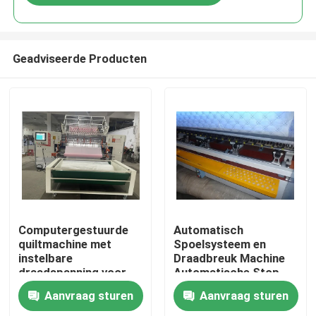
Geadviseerde Producten
Thuis
Computergestuurde
Automatisch
quiltmachine met
Spoelsysteem en
instelbare
Draadbreuk Machine
Producten
draadspanning voor
Automatische Stop
consistente en
Computergestuurde
Aanvraag sturen
Aanvraag sturen
professionele
Quiltingmachine voor
Video's
resultaten
Quilten