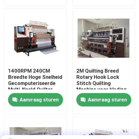
VR-show
Over Ons
Fabriekstour
1400RPM 240CM
2M Quilting Breed
Kwaliteitscontrole
Breedte Hoge Snelheid
Rotary Hook Lock
Gecomputeriseerde
Stitch Quilting
Multi-Naald Quilter
Machine voor kleding
met Roterende Haak​
Neem contact met ons op
Aanvraag sturen
Aanvraag sturen
Nieuws
Gevallen