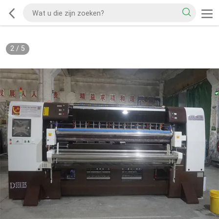
2
/
5