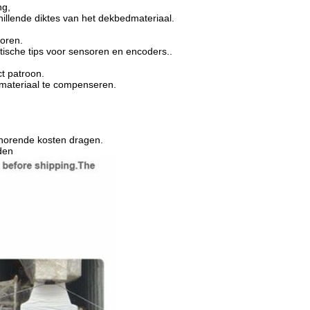
ng,
hillende diktes van het dekbedmateriaal.
soren.
sche tips voor sensoren en encoders..
ct patroon.
materiaal te compenseren.
ehorende kosten dragen.
den