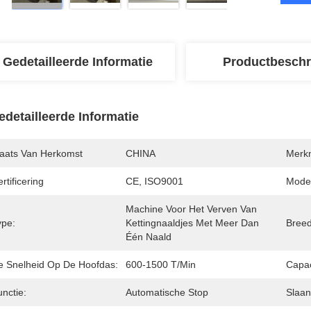
Gedetailleerde Informatie
Productbeschr
edetailleerde Informatie
laats Van Herkomst
CHINA
Merk
rtificering
CE, ISO9001
Mode
Machine Voor Het Verven Van 
ype:
Kettingnaaldjes Met Meer Dan 
Breed
Één Naald
e Snelheid Op De Hoofdas:
600-1500 T/min
Capac
nctie:
Automatische Stop
Slaan