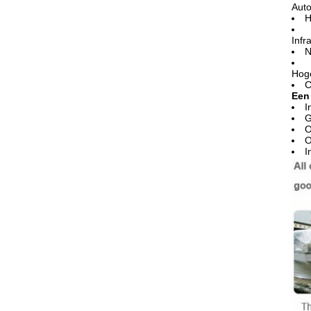
Auto
H
Infr
N
Hoge
C
Een 
I
G
O
O
I