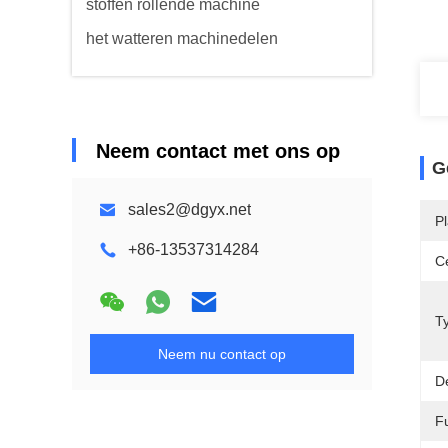
stoffen rollende machine
het watteren machinedelen
Neem contact met ons op
G
sales2@dgyx.net
P
+86-13537314284
Ce
T
Neem nu contact op
D
Fu