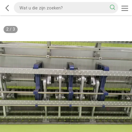
2
/
3