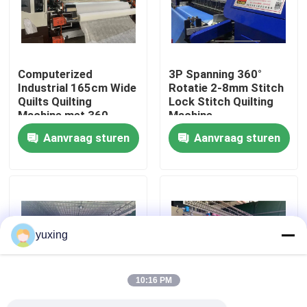
VR-show
Computerized
3P Spanning 360°
Over Ons
Industrial 165cm Wide
Rotatie 2-8mm Stitch
Quilts Quilting
Lock Stitch Quilting
Machine met 360
Machine
Fabriekstour
graden Quilting
Aanvraag sturen
Aanvraag sturen
Capacity
Kwaliteitscontrole
Neem contact met ons op
yuxing
Nieuws
10:16 PM
Gevallen