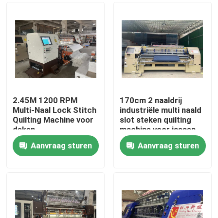
2.45M 1200 RPM
170cm 2 naaldrij
Multi-Naal Lock Stitch
industriële multi naald
Quilting Machine voor
slot steken quilting
deken
machine voor jassen
Aanvraag sturen
Aanvraag sturen
Thuis
Producten
Video's