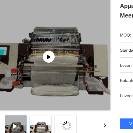
Appa
Meer
MOQ:
Standa
Leveri
Betaal
Leveri
V