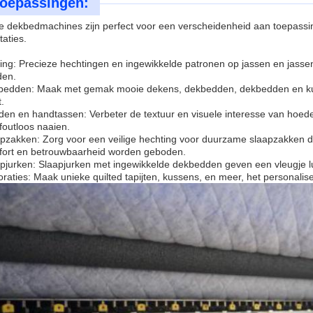
oepassingen:
 dekbedmachines zijn perfect voor een verscheidenheid aan toepassin
taties.
ing: Precieze hechtingen en ingewikkelde patronen op jassen en jasse
den.
edden: Maak met gemak mooie dekens, dekbedden, dekbedden en kuss
t.
en en handtassen: Verbeter de textuur en visuele interesse van hoed
 foutloos naaien.
pzakken: Zorg voor een veilige hechting voor duurzame slaapzakken di
ort en betrouwbaarheid worden geboden.
pjurken: Slaapjurken met ingewikkelde dekbedden geven een vleugje l
raties: Maak unieke quilted tapijten, kussens, en meer, het personaliser