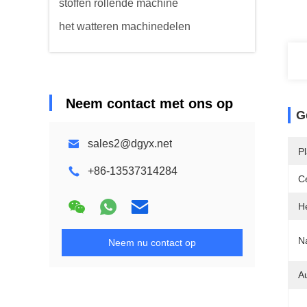
stoffen rollende machine
het watteren machinedelen
Neem contact met ons op
G
sales2@dgyx.net
Pl
+86-13537314284
Ce
H
N
Neem nu contact op
A