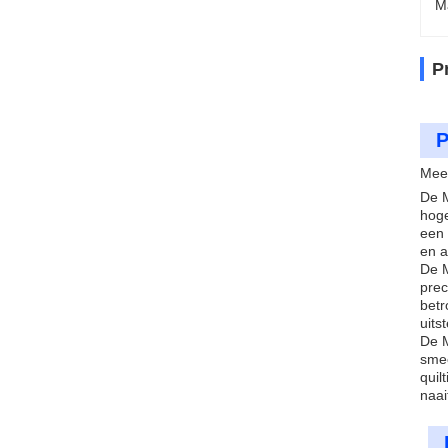
M
P
P
Meer
De M
hoge
een 
en a
De M
prec
betr
uits
De M
smee
quil
naai