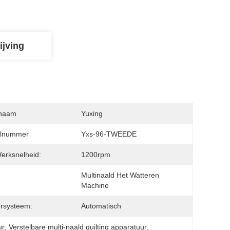
ijving
naam
Yuxing
lnummer
Yxs-96-TWEEDE
erksnelheid:
1200rpm
Multinaald Het Watteren 
Machine
rsysteem:
Automatisch
ur
, 
Verstelbare multi-naald quilting apparatuur
, 