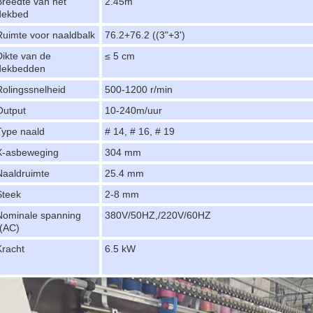
Breedte van het
2.45m
dekbed
Ruimte voor naaldbalk
76.2+76.2 ((3"+3')
Dikte van de
≤ 5 cm
dekbedden
Rolingssnelheid
500-1200 r/min
Output
10-240m/uur
Type naald
# 14, # 16, # 19
X-asbeweging
304 mm
Naaldruimte
25.4 mm
Steek
2-8 mm
Nominale spanning
380V/50HZ,/220V/60HZ
((AC)
Kracht
6.5 kW