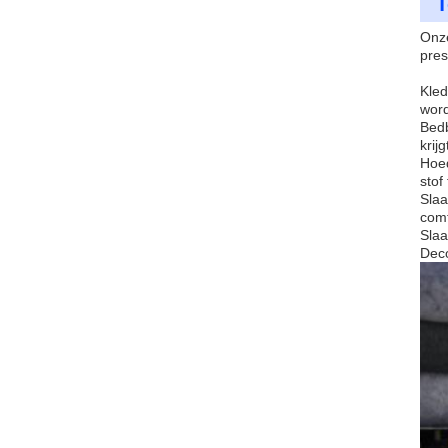
T
Onze
pres
Kled
wor
Bedb
krijg
Hoed
stof
Slaa
comf
Slaa
Deco