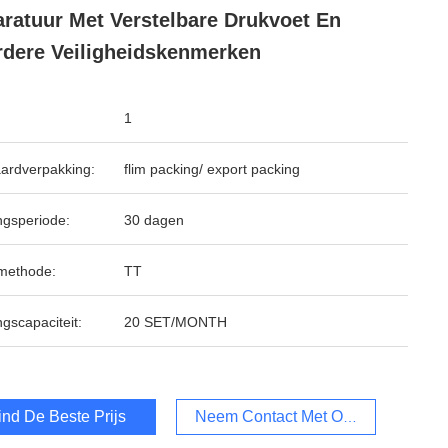
ratuur Met Verstelbare Drukvoet En
dere Veiligheidskenmerken
1
ardverpakking:
flim packing/ export packing
ngsperiode:
30 dagen
methode:
TT
ngscapaciteit:
20 SET/MONTH
ind De Beste Prijs
Neem Contact Met Ons Op