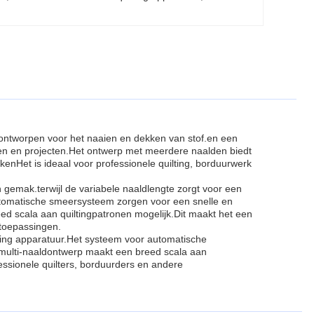
 ontworpen voor het naaien en dekken van stof.en een
en en projecten.Het ontwerp met meerdere naalden biedt
enHet is ideaal voor professionele quilting, borduurwerk
 gemak.terwijl de variabele naaldlengte zorgt voor een
utomatische smeersysteem zorgen voor een snelle en
 scala aan quiltingpatronen mogelijk.Dit maakt het een
itoepassingen.
lting apparatuur.Het systeem voor automatische
 multi-naaldontwerp maakt een breed scala aan
essionele quilters, borduurders en andere