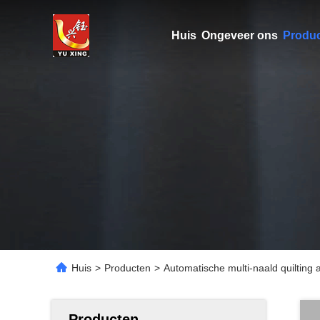
Huis
Ongeveer ons
Produ
Huis
>
Producten
>
Automatische multi-naald quilting
Producten