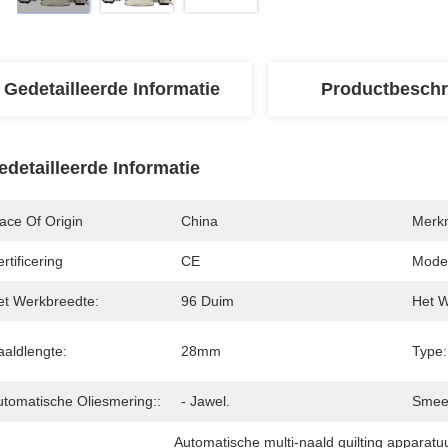
Gedetailleerde Informatie
Productbeschr
edetailleerde Informatie
ace Of Origin
China
Merk
rtificering
CE
Mode
et Werkbreedte:
96 Duim
Het W
aaldlengte:
28mm
Type:
utomatische Oliesmering::
- Jawel.
Smee
Automatische multi-naald quilting apparatu