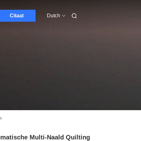
Citaat
Dutch
n
matische Multi-Naald Quilting