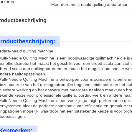
arkeren:
Meerdere multi-naald quilting apparatuur
roductbeschrijving
roductbeschrijving:
dere-naald quilting machine
ulti-Needle Quilting Machine is een hoogwaardige quiltmachine die is
snelheidsmotorHet maakt het geschikt voor een breed scala aan stoff
breed scala aan quiltingpatronen en maakt het mogelijk om snel te werk
ndere naaitoepassingen.
ulti-Needle Quilting Machine is ontworpen voor maximale efficiëntie en
ieze controle van het quiltingpatroonDe hogesnelheidsmotor en het a
ouwbare werking en het ontwerp met meerdere naalden maakt een breed
tekende keuze voor professionele quilters, borduurwerk en andere naa
ulti-Needle Quilting Machine is een veelzijdige, high-performance qui
rsystemen biedt de perfecte combinatie van efficiëntie en gemak.Het
tingpatronen mogelijk, waardoor het een uitstekende keuze is voor prof
toepassingen.
Kenmerken: