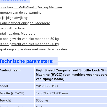
oductnaam: Multi-Naald Quilting Machine
rmogen van de verwarming
lijktijdige afwijking:
iligheidsvoorzieningen: Meerdere
pe: quiltmachine
ntal naalden: Meerdere
t een gewicht van niet meer dan 50 kg
t een gewicht van niet meer dan 50 kg
rpakkingsapparatuur met meerdere naalden
Technische parameters:
Productnaam
High Speed Computerized Shuttle Lock Stit
Machine (HVCC) (een machine voor het ver
veelzijdige naald)
Model
YXS-96-2D/3D
Grootte ((L*W*H)
4730*1750*1700 mm
Gewicht
6000 kg