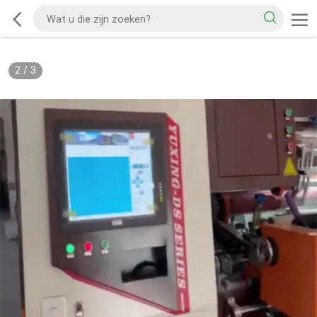
2
/
3