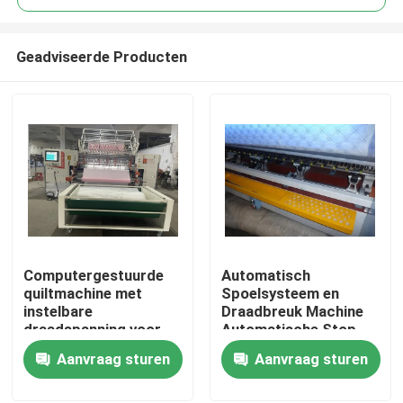
Geadviseerde Producten
Computergestuurde
Automatisch
Thuis
quiltmachine met
Spoelsysteem en
instelbare
Draadbreuk Machine
draadspanning voor
Automatische Stop
Producten
consistente en
Computergestuurde
Aanvraag sturen
Aanvraag sturen
professionele
Quiltingmachine voor
resultaten
Quilten
Video's