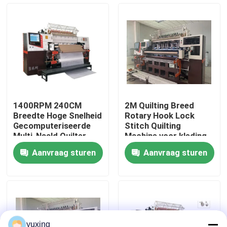
VR-show
Over Ons
Fabriekstour
1400RPM 240CM
2M Quilting Breed
Breedte Hoge Snelheid
Rotary Hook Lock
Kwaliteitscontrole
Gecomputeriseerde
Stitch Quilting
Multi-Naald Quilter
Machine voor kleding
met Roterende Haak​
Aanvraag sturen
Aanvraag sturen
Neem contact met ons op
Nieuws
Gevallen
yuxing