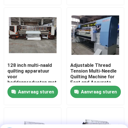
VR-show
Over Ons
Fabriekstour
128 inch multi-naald
Adjustable Thread
Kwaliteitscontrole
quilting apparatuur
Tension Multi-Needle
voor
Quilting Machine for
beddenproducten met
Fast and Accurate
1400rpm snelheid
Quilting
Neem contact met ons op
Aanvraag sturen
Aanvraag sturen
Nieuws
Gevallen