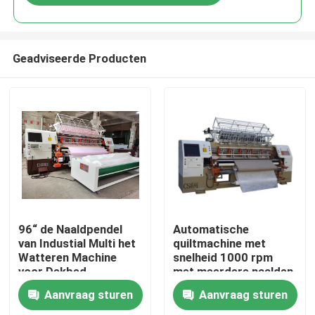
Geadviseerde Producten
Thuis
96“ de Naaldpendel
Automatische
van Industial Multi het
quiltmachine met
Watteren Machine
snelheid 1000 rpm
Producten
voor Dekbed
met meerdere naalden
voor de productie van
Aanvraag sturen
Aanvraag sturen
beddekken
Video's