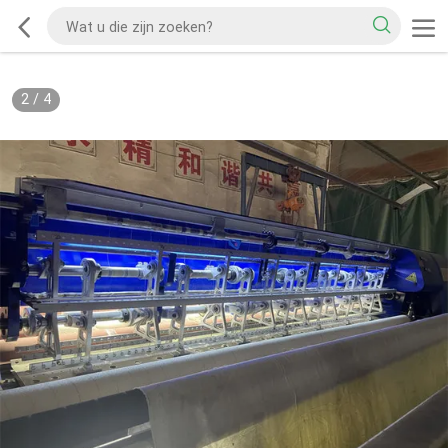
2
/
4