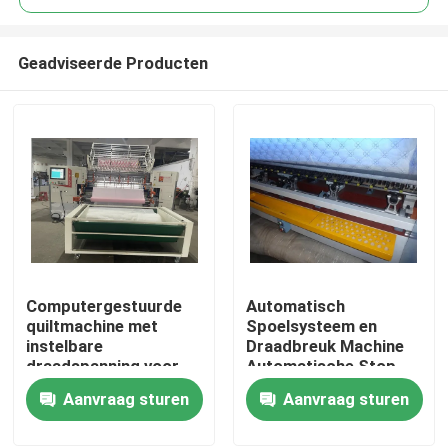
Geadviseerde Producten
Computergestuurde
Automatisch
Thuis
quiltmachine met
Spoelsysteem en
instelbare
Draadbreuk Machine
draadspanning voor
Automatische Stop
Producten
consistente en
Computergestuurde
Aanvraag sturen
Aanvraag sturen
professionele
Quiltingmachine voor
resultaten
Quilten
Video's