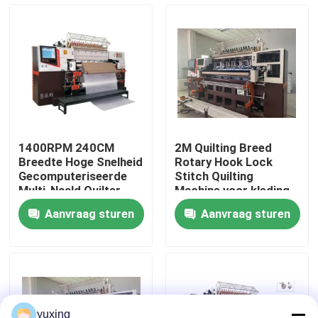
VR-show
Over Ons
Fabriekstour
1400RPM 240CM
2M Quilting Breed
Breedte Hoge Snelheid
Rotary Hook Lock
Kwaliteitscontrole
Gecomputeriseerde
Stitch Quilting
Multi-Naald Quilter
Machine voor kleding
met Roterende Haak​
Aanvraag sturen
Aanvraag sturen
Neem contact met ons op
Nieuws
Gevallen
yuxing