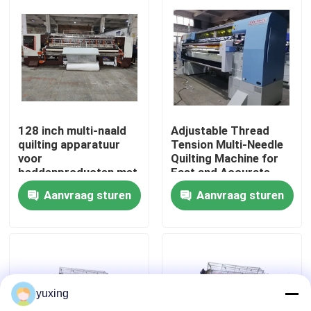
VR-show
Over Ons
Fabriekstour
128 inch multi-naald
Adjustable Thread
quilting apparatuur
Tension Multi-Needle
voor
Quilting Machine for
Kwaliteitscontrole
beddenproducten met
Fast and Accurate
1400rpm snelheid
Quilting
Aanvraag sturen
Aanvraag sturen
Neem contact met ons op
Nieuws
yuxing
Gevallen