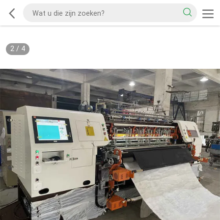
2
/
4