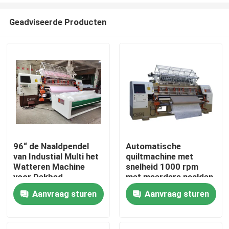
Geadviseerde Producten
96“ de Naaldpendel
Automatische
van Industial Multi het
quiltmachine met
Thuis
Watteren Machine
snelheid 1000 rpm
voor Dekbed
met meerdere naalden
voor de productie van
Aanvraag sturen
Aanvraag sturen
Producten
beddekken
Video's