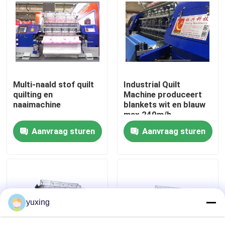
VR-show
Over Ons
Multi-naald stof quilt
Industrial Quilt
Fabriekstour
quilting en
Machine produceert
naaimachine
blankets wit en blauw
max 240m/h
Kwaliteitscontrole
Aanvraag sturen
Aanvraag sturen
Neem contact met ons op
Nieuws
yuxing
Gevallen