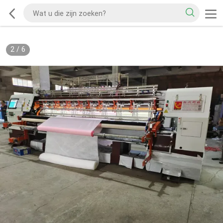
2
/
6