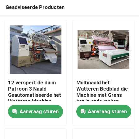
Geadviseerde Producten
12 verspert de duim
Multinaald het
Patroon 3 Naald
Watteren Bedblad die
Geautomatiseerde het
Machine met Grens
Thuis
Watteren Machine
het In orde maken
Algemene het Maken
maken
Aanvraag sturen
Aanvraag sturen
Machine
Producten
Video's