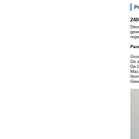
P
240
Deze
gewo
rege
Par
Gro
De s
De b
Mac
Nom
Gewi