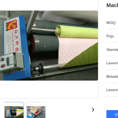
Mach
MOQ:
Prijs:
Standa
Leveri
Betaal
Leveri
V