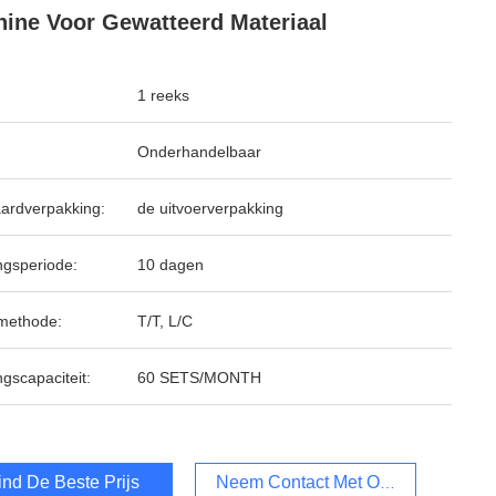
ine Voor Gewatteerd Materiaal
1 reeks
Onderhandelbaar
ardverpakking:
de uitvoerverpakking
ngsperiode:
10 dagen
methode:
T/T, L/C
ngscapaciteit:
60 SETS/MONTH
ind De Beste Prijs
Neem Contact Met Ons Op