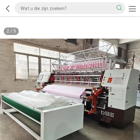
2
/
5