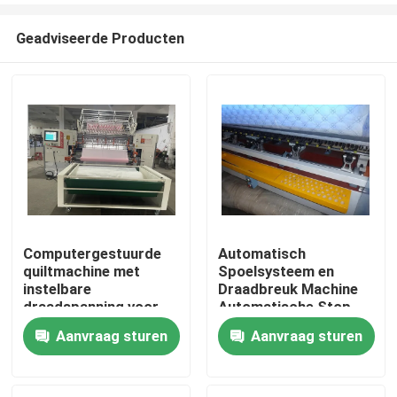
Geadviseerde Producten
Computergestuurde
Automatisch
quiltmachine met
Spoelsysteem en
Thuis
instelbare
Draadbreuk Machine
draadspanning voor
Automatische Stop
consistente en
Computergestuurde
Aanvraag sturen
Aanvraag sturen
Producten
professionele
Quiltingmachine voor
resultaten
Quilten
Video's