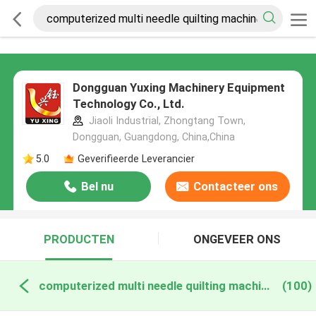
Dongguan Yuxing Machinery Equipment
Technology Co., Ltd.
Jiaoli Industrial, Zhongtang Town,
Dongguan, Guangdong, China,China
5.0
Geverifieerde Leverancier
Bel nu
Contacteer ons
PRODUCTEN
ONGEVEER ONS
computerized multi needle quilting machine online fabricage
(100)