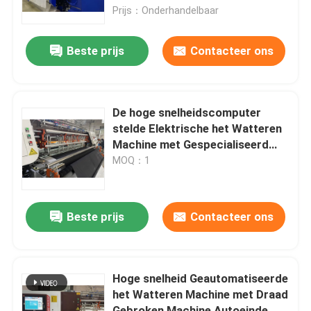
Prijs：Onderhandelbaar
VR-show
Beste prijs
Contacteer ons
Over Ons
De hoge snelheidscomputer
Fabriekstour
stelde Elektrische het Watteren
Machine met Gespecialiseerd
Draadtype in werking
MOQ：1
Kwaliteitscontrole
Neem contact met ons op
Beste prijs
Contacteer ons
Nieuws
Hoge snelheid Geautomatiseerde
het Watteren Machine met Draad
Gevallen
Gebroken Machine Autoeinde