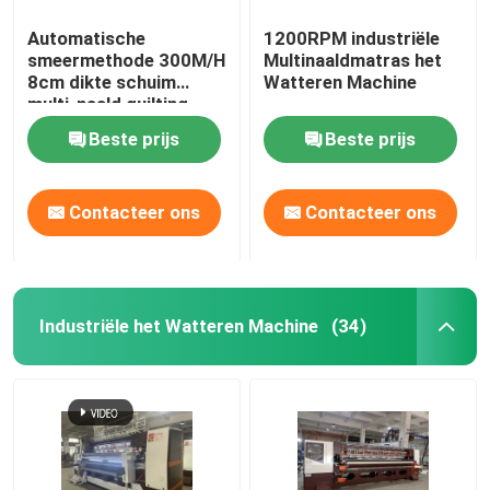
Automatische
1200RPM industriële
smeermethode 300M/H
Multinaaldmatras het
8cm dikte schuim
Watteren Machine
multi-naald quilting
machine voor matras
Beste prijs
Beste prijs
Contacteer ons
Contacteer ons
Industriële het Watteren Machine
(34)