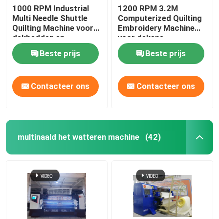
1000 RPM Industrial
1200 RPM 3.2M
Multi Needle Shuttle
Computerized Quilting
Quilting Machine voor
Embroidery Machine
dekbedden en
voor dekens
kledingstukken
Beste prijs
Beste prijs
Contacteer ons
Contacteer ons
multinaald het watteren machine
(42)