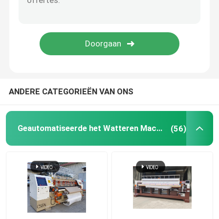
dekbed dat machine maakt
slotsteek het watteren machine
kettingssteek het watteren machine
ANDERE CATEGORIEËN VAN ONS
Enige Naald het Watteren Machine
Geautomatiseerde het Watteren Machine
(56)
Textielsnijmachine
stoffen rollende machine
het watteren machinedelen