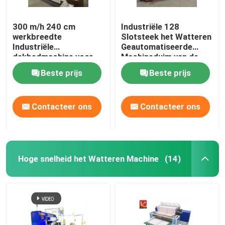
300 m/h 240 cm
Industriële 128
werkbreedte
Slotsteek het Watteren
Industriële
Geautomatiseerde
dekbedmachine voor
Machineduim van de
matrassen
Hoge snelheid
Beste prijs
Beste prijs
Contacteer ons
Contacteer ons
Hoge snelheid het Watteren Machine
(14)