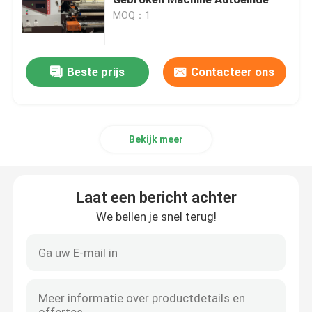
MOQ：1
Vraag een offerte
Beste prijs
Contacteer ons
Geautomatiseerde het Watteren Machine
multinaald het watteren machine
Bekijk meer
Industriële het Watteren Machine
Laat een bericht achter
Hoge snelheid het Watteren Machine
We bellen je snel terug!
watterende borduurwerkmachine
Matras die Machine maken