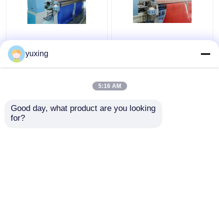
33 hoofd1000rpm-het
66 Naalden1000rpm
Watteren
Borduurwerk het
yuxing
Borduurwerkmachine
Watteren Machine voor
voor de Dekking van
Leer/Pu
Autoseat
5:16 AM
Beste prijs
Beste prijs
Good day, what product are you looking 
for?
Contacteer ons
Contacteer ons
Bekijk meer
Thuis
Ongeveer ons
Contacteer ons
Desktop Site
Sitemap
Privacybeleid