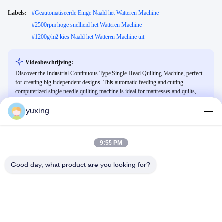
Labels:
#
Geautomatiseerde Enige Naald het Watteren Machine
#
2500rpm hoge snelheid het Watteren Machine
#
1200g/m2 kies Naald het Watteren Machine uit
Videobeschrijving:
Discover the Industrial Continuous Type Single Head Quilting Machine, perfect
for creating big independent designs. This automatic feeding and cutting
computerized single needle quilting machine is ideal for mattresses and quilts,
featuring a large rotary shuttle and Japan servo motor for precision.
yuxing
Gerelateerde Video's
9:55 PM
Good day, what product are you looking for?
00:33
00:31
Machine voor het opzeggen van
YUXING- fabrieksweergave